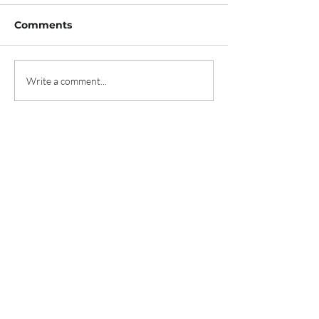
Comments
Write a comment...
티카로스, 208억 규모 시
'신용카드로 월세 
리즈D 투자유치 "혈액암
프롭테크 데브디,
임상 속도"
투자 유치