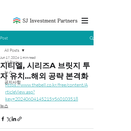
Post
All Posts
Jun 17, 2024
1 min read
All Posts
지티엘, 시리즈A 브릿지 투
뉴스
자 유치…해외 공략 본격화
공지사항
https://www.thebell.co.kr/free/content/A
rticleView.asp?
key=202406041452159560103518
뉴스