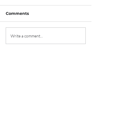
Comments
Write a comment...
'신용카드로 월세 납부' AI
AI반도체 스타
프롭테크 데브디, 프리A
시아, 900억 원
투자 유치