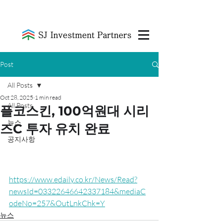
Post
All Posts
Oct 28, 2025
1 min read
All Posts
플코스킨, 100억원대 시리
뉴스
즈C 투자 유치 완료
공지사항
https://www.edaily.co.kr/News/Read?
newsId=03322646642337184&mediaC
odeNo=257&OutLnkChk=Y
뉴스