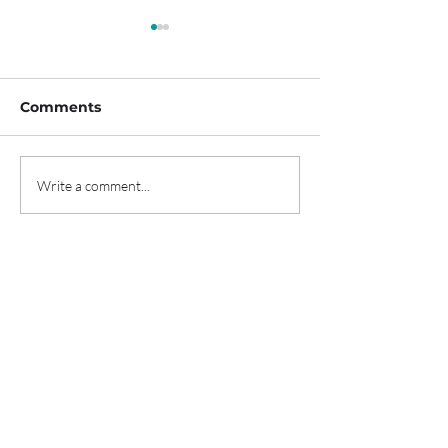
Comments
Write a comment...
티카로스, 208억 규모 시
'신용카드로 월세 
리즈D 투자유치 "혈액암
프롭테크 데브디,
임상 속도"
투자 유치