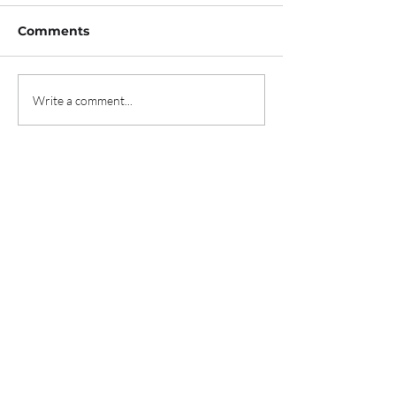
Comments
Write a comment...
티카로스, 208억 규모 시
'신용카드로 월세 
리즈D 투자유치 "혈액암
프롭테크 데브디,
임상 속도"
투자 유치