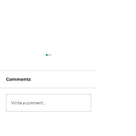
Comments
Write a comment...
티카로스, 208억 규모 시
'신용카드로 월세 
리즈D 투자유치 "혈액암
프롭테크 데브디,
임상 속도"
투자 유치