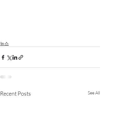
뉴스
Recent Posts
See All