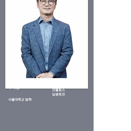
손혁
한국장기신용은행
부사장
인텔링스
​남광토건
서울대학교 법학