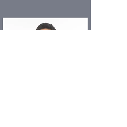
이상준
LG디스플레이
​팀장
대성창업투자
​고려대학교 기계공학
​고려대학교 기계공학 박사