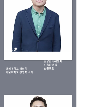
윤강훈
삼일회계법인
대표/공인회계사
한국장기신용은행
금융감독위원회
키움증권 IB
​남광토건
연세대학교 경영학
​서울대학교 경영학 석사