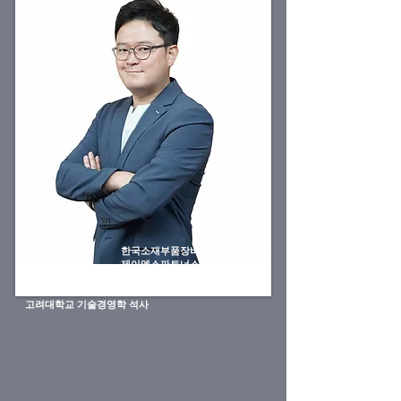
​안영민
한국소재부품장비투자기관협의회
​상무
제이엑스파트너스
중앙대학교 경영학
​고려대학교 기술경영학 석사